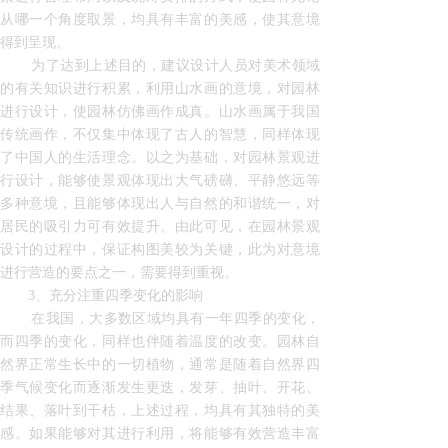
从哪一个角度取景，均具有丰富的美感，使其意境
得到呈现。
为了达到上述目的，建议设计人员对美术领域
的有关知识进行积累，利用山水画的意境，对园林
进行设计，使园林仿佛画作成真。山水画属于我国
传统画作，不仅集中体现了古人的智慧，同样体现
了中国人的生活理念。以之为基础，对园林景观进
行设计，能够使景观体现出大气磅礴、平静悠远等
多种意境，且能够体现出人与自然的和谐统一，对
居民的吸引力可有效提升。由此可见，在园林景观
设计的过程中，保证构图美较为关键，此为对意境
进行营造的要点之一，需要得到重视。
3、充分注重四季变化的影响
在我国，大多数区域均具有一年四季的变化，
而四季的变化，同样也伴随着温度的改变。园林自
然界正常生长中的一切植物，通常是随着自然界四
季气候变化而逐渐发生更迭，发芽、抽叶、开花、
结果、落叶到干枯，上述过程，均具有其独特的美
感。如果能够对其进行利用，将能够有效营造丰富