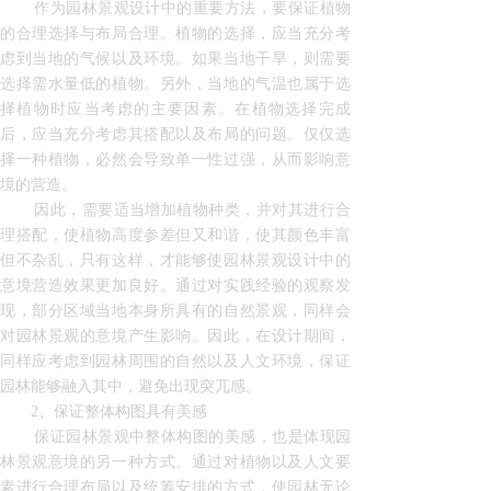
作为园林景观设计中的重要方法，要保证植物
的合理选择与布局合理。植物的选择，应当充分考
虑到当地的气候以及环境。如果当地干旱，则需要
选择需水量低的植物。另外，当地的气温也属于选
择植物时应当考虑的主要因素。在植物选择完成
后，应当充分考虑其搭配以及布局的问题。仅仅选
择一种植物，必然会导致单一性过强，从而影响意
境的营造。
因此，需要适当增加植物种类，并对其进行合
理搭配，使植物高度参差但又和谐，使其颜色丰富
但不杂乱，只有这样，才能够使园林景观设计中的
意境营造效果更加良好。通过对实践经验的观察发
现，部分区域当地本身所具有的自然景观，同样会
对园林景观的意境产生影响。因此，在设计期间，
同样应考虑到园林周围的自然以及人文环境，保证
园林能够融入其中，避免出现突兀感。
2、保证整体构图具有美感
保证园林景观中整体构图的美感，也是体现园
林景观意境的另一种方式。通过对植物以及人文要
素进行合理布局以及统筹安排的方式，使园林无论