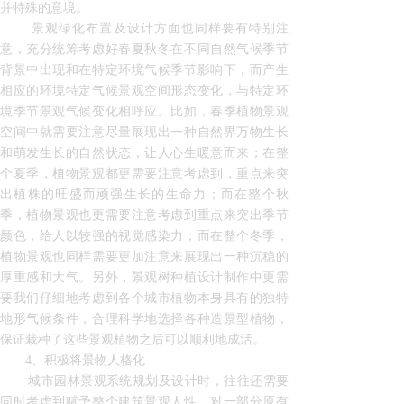
并特殊的意境。
景观绿化布置及设计方面也同样要有特别注
意，充分统筹考虑好春夏秋冬在不同自然气候季节
背景中出现和在特定环境气候季节影响下，而产生
相应的环境特定气候景观空间形态变化，与特定环
境季节景观气候变化相呼应。比如，春季植物景观
空间中就需要注意尽量展现出一种自然界万物生长
和萌发生长的自然状态，让人心生暖意而来；在整
个夏季，植物景观都更需要注意考虑到，重点来突
出植株的旺盛而顽强生长的生命力；而在整个秋
季，植物景观也更需要注意考虑到重点来突出季节
颜色，给人以较强的视觉感染力；而在整个冬季，
植物景观也同样需要更加注意来展现出一种沉稳的
厚重感和大气。另外，景观树种植设计制作中更需
要我们仔细地考虑到各个城市植物本身具有的独特
地形气候条件，合理科学地选择各种造景型植物，
保证栽种了这些景观植物之后可以顺利地成活。
4、积极将景物人格化
城市园林景观系统规划及设计时，往往还需要
同时考虑到赋予整个建筑景观人性，对一部分原有