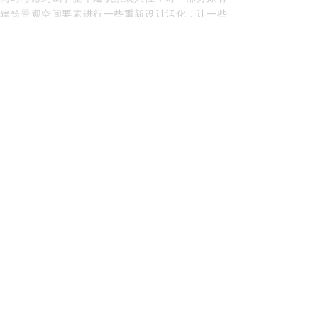
建筑景观空间要素进行一些重新设计活化，让一些
原有的景观元素能体现出一定意境美的景观品格。
这些新规做法又往往需要能够进一步更加地深化了
解其原景观意境，强化建筑原有的景观空间元素的
艺术审美及感染力。景观意象的设计方法就是一种
运用具有诗情画意元素的设计艺术及创作与表现技
术的方法，能够创造出一个整体的景观意境，其设
计本身也具有非常成熟的、合理、有效的景观应用
方法体系，能够合理有效地提升整个景观意境。景
观意境园林设计环境的整体艺术和营造手法中的讲
究，要使自己所构思设计的园林景观环境具有一种
诗意，尽量将一种富有着诗意色彩的景观设计艺术
元素，融入园景观环境的总体设计和理念设计中，
而诗词诗意化地进行设计理念阐述才能够更好地表
达园林意境。但是，这种基于古代诗词景观意境的
创新设计创意思维方法，往往对园林景区设计者整
体具备的艺术科学人文素养能力要求本就偏高，设
计者们还是需要在实践中，去领略中国古典的园林
诗词中蕴含着的独特人文意境美感，才能并由此来