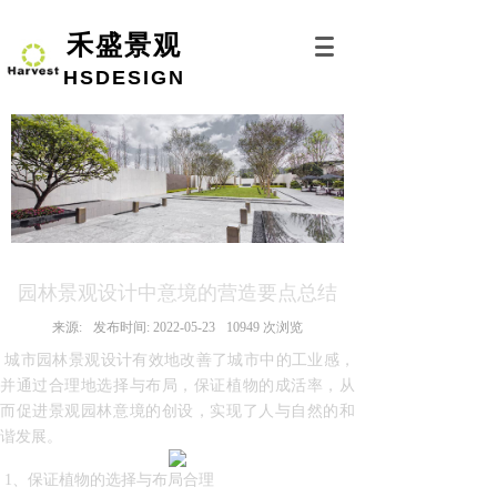
禾盛景观
HSDESIGN
园林景观设计中意境的营造要点总结
来源:
发布时间:
2022-05-23
10949
次浏览
城市园林景观设计有效地改善了城市中的工业感，
并通过合理地选择与布局，保证植物的成活率，从
而促进景观园林意境的创设，实现了人与自然的和
谐发展。
1、保证植物的选择与布局合理